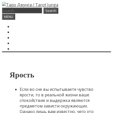
Skip
to
Search
content
for:
Search
MENU
ГЛАВНАЯ
КАРТА ДНЯ
О САЙТЕ
КОНТАКТЫ
SEARCH
Ярость
Если во сне вы испытываете чувство
ярости, то в реальной жизни ваше
спокойствие и выдержка являются
предметом зависти окружающих.
Однако лишь вам известно, чего это