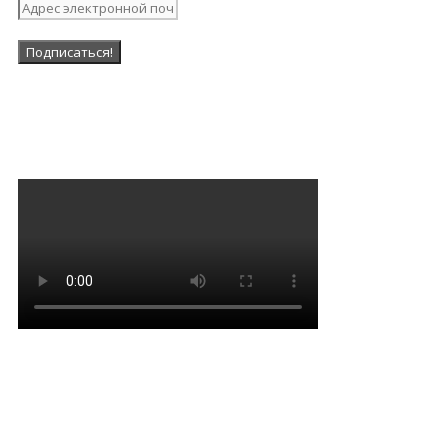
Наша Группа в ВК
Мантра очищения и
привлечения благодати