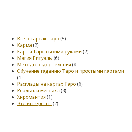
Категории
Все о картах Таро
(5)
Карма
(2)
Карты Таро своими руками
(2)
Магия Ритуалы
(6)
Методы оздоровления
(8)
Обучение гаданию Таро и простыми картами
(1)
Расклады на картах Таро
(6)
Реальная мистика
(3)
Хиромантия
(1)
Это интересно
(2)
Книга, меняющая жизнь…