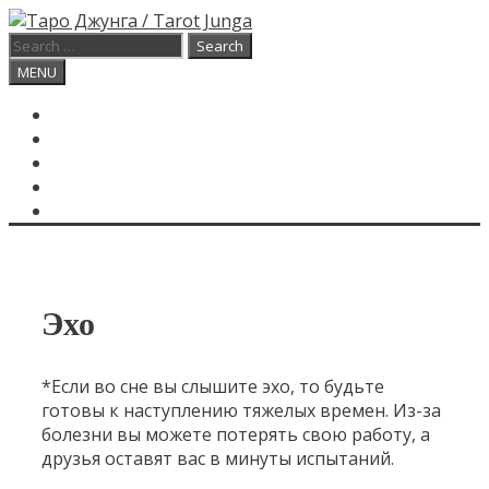
Skip
to
Search
content
for:
Search
MENU
ГЛАВНАЯ
КАРТА ДНЯ
О САЙТЕ
КОНТАКТЫ
SEARCH
Эхо
*Если во сне вы слышите эхо, то будьте
готовы к наступлению тяжелых времен. Из-за
болезни вы можете потерять свою работу, а
друзья оставят вас в минуты испытаний.