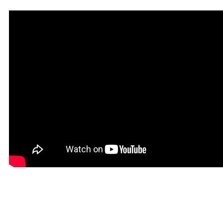
Мантра привлечения
богатства