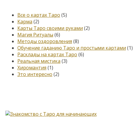
Категории
Все о картах Таро
(5)
Карма
(2)
Карты Таро своими руками
(2)
Магия Ритуалы
(6)
Методы оздоровления
(8)
Обучение гаданию Таро и простыми картами
(1)
Расклады на картах Таро
(6)
Реальная мистика
(3)
Хиромантия
(1)
Это интересно
(2)
Книга, меняющая жизнь…