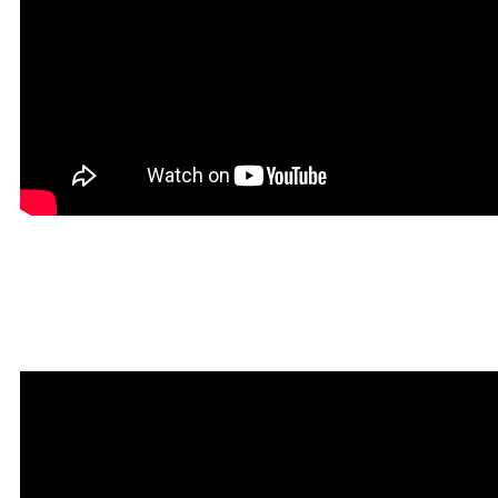
Красивая Мантра
привлечения любви