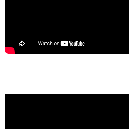
Мантра привлечения
богатства