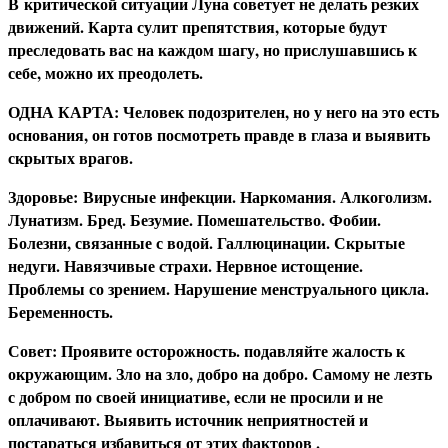
В
критической ситуации Луна советует не делать резких
движений. Карта сулит препятствия, которые будут
преследовать вас на каждом шагу, но прислушавшись к
себе, можно их преодолеть.
О
ДНА КАРТА: Человек подозрителен, но у него на это есть
основания, он готов посмотреть правде в глаза и выявить
скрытых врагов.
З
доровье: Вирусные инфекции. Наркомания. Алкоголизм.
Лунатизм. Бред. Безумие. Помешательство. Фобии.
Болезни, связанные с водой. Галлюцинации. Скрытые
недуги. Навязчивые страхи. Нервное истощение.
Проблемы со зрением. Нарушение менструального цикла.
Беременность.
С
овет: Проявите осторожность. подавляйте жалость к
окружающим. Зло на зло, добро на добро. Самому не лезть
с добром по своей инициативе, если не просили и не
оплачивают. Выявить источник неприятностей и
постараться избавиться от этих факторов .