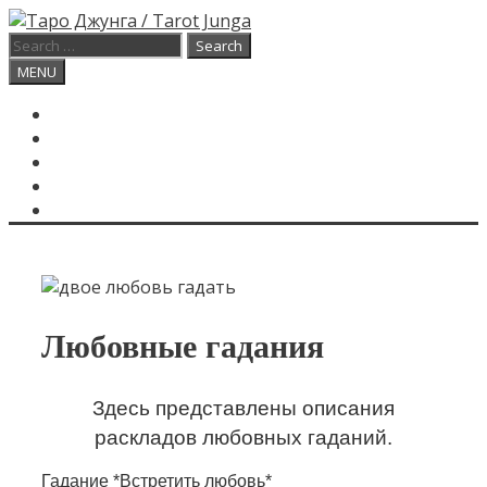
Skip
to
Search
content
for:
Search
MENU
ГЛАВНАЯ
КАРТА ДНЯ
О САЙТЕ
КОНТАКТЫ
SEARCH
Любовные гадания
Здесь представлены описания
раскладов любовных гаданий.
Гадание *Встретить любовь*