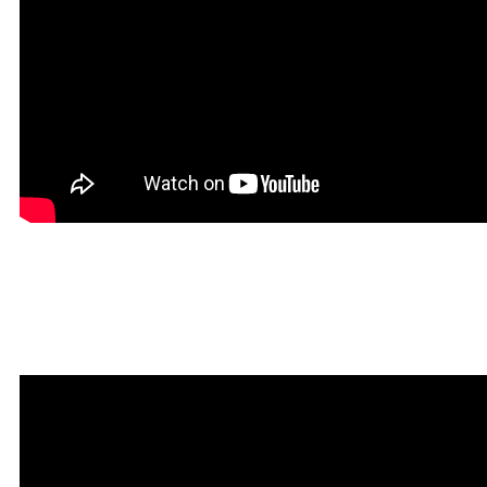
Красивая Мантра
привлечения любви