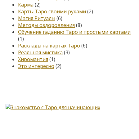
Карма
(2)
Карты Таро своими руками
(2)
Магия Ритуалы
(6)
Методы оздоровления
(8)
Обучение гаданию Таро и простыми картами
(1)
Расклады на картах Таро
(6)
Реальная мистика
(3)
Хиромантия
(1)
Это интересно
(2)
Книга, меняющая жизнь…