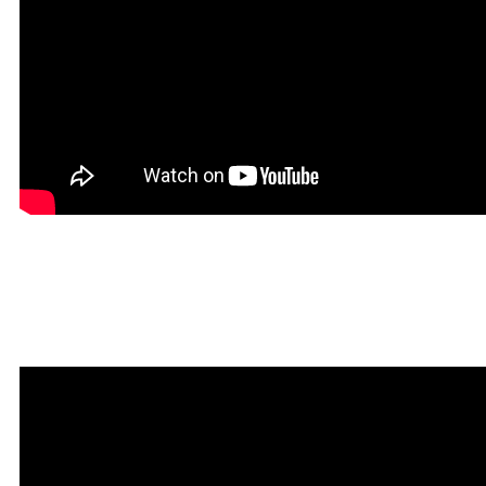
Мантра привлечения
богатства