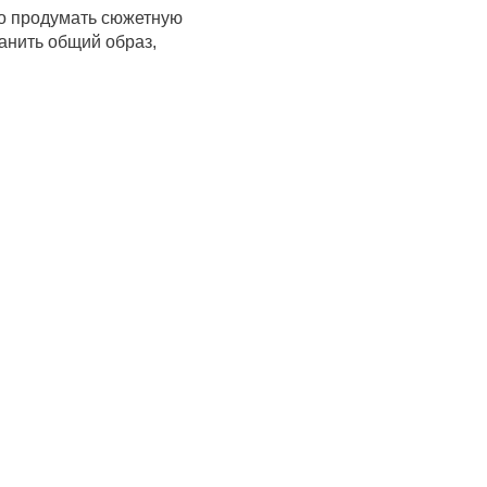
но продумать сюжетную
анить общий образ,