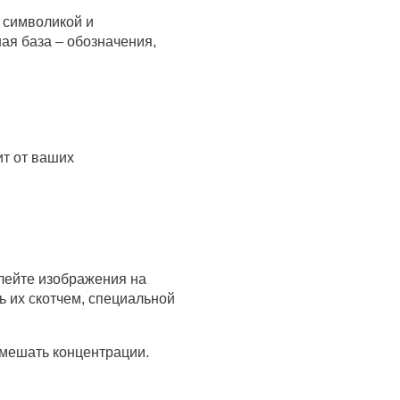
 символикой и
ая база – обозначения,
ит от ваших
лейте изображения на
ь их скотчем, специальной
 мешать концентрации.